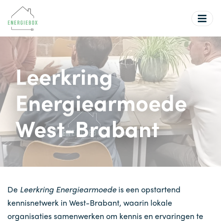
Overslaan
en
naar
de
inhoud
Leerkring
gaan
Energiearmoede
West-Brabant
De
Leerkring Energiearmoede
is een opstartend
kennisnetwerk in West-Brabant, waarin lokale
organisaties samenwerken om kennis en ervaringen te